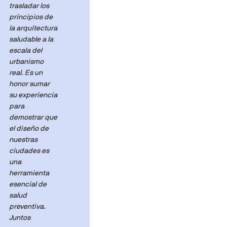
trasladar los
principios de
la arquitectura
saludable a la
escala del
urbanismo
real. Es un
honor sumar
su experiencia
para
demostrar que
el diseño de
nuestras
ciudades es
una
herramienta
esencial de
salud
preventiva.
Juntos
Esta página web usa cookies