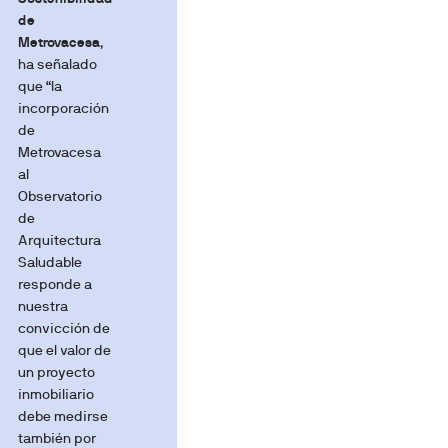
Marketing
de
Metrovacesa
,
ha señalado
que “la
Mostrar detalles
incorporación
de
Metrovacesa
Permitir todas
al
Observatorio
de
Denegar
Arquitectura
Saludable
responde a
nuestra
convicción de
que el valor de
un proyecto
inmobiliario
debe medirse
también por