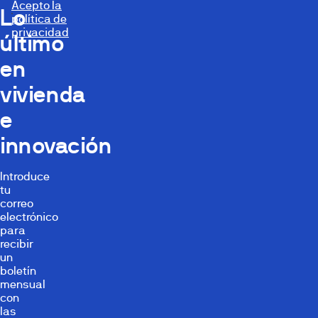
Acepto la
Lo
política de
privacidad
último
en
vivienda
e
innovación
Introduce
tu
correo
electrónico
para
recibir
un
boletín
mensual
con
las