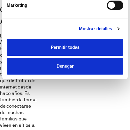
Marketing
Conexión
ADSL
Mostrar detalles
La
conexión
ADSL es la más
Permitir todas
tradicional
o
clásica de todas
y por la que
Denegar
pasaron casi
todas las casas
que disfrutan de
internet desde
hace años. Es
también la forma
de conectarse
de muchas
familias que
viven en sitios a