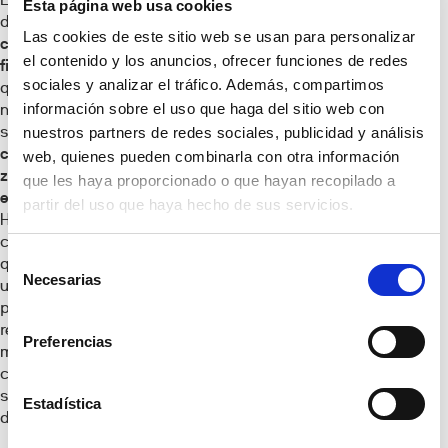
Esta página web usa cookies
desventaja de la
Las cookies de este sitio web se usan para personalizar
conexión por
el contenido y los anuncios, ofrecer funciones de redes
fibra óptica
es
sociales y analizar el tráfico. Además, compartimos
que no exista o
información sobre el uso que haga del sitio web con
no haya
suficiente
nuestros partners de redes sociales, publicidad y análisis
cobertura en la
web, quienes pueden combinarla con otra información
zona en la que
que les haya proporcionado o que hayan recopilado a
esté la vivienda
.
partir del uso que haya hecho de sus servicios.
Hay que tener en
cuenta también
Selección
que requiere de
Necesarias
de
una instalación
previa que puede
consentimiento
resultar más o
Preferencias
menos
complicada
según del hogar
Estadística
del que se trate.