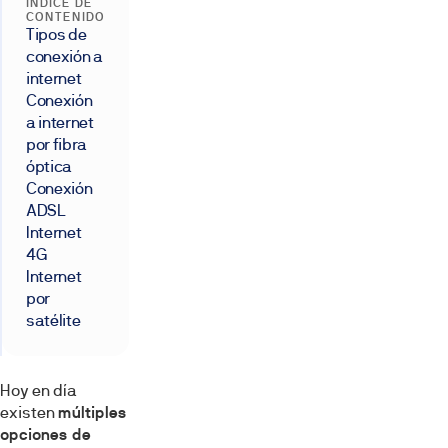
ÍNDICE DE
CONTENIDO
Tipos de
conexión a
internet
Conexión
a internet
por fibra
óptica
Conexión
ADSL
Internet
4G
Internet
por
satélite
Hoy en día
existen
múltiples
opciones de