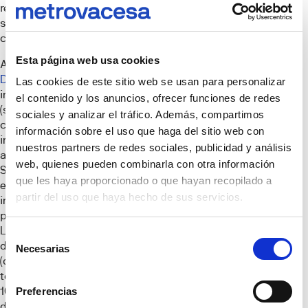
requisitos de la ley de
sociedades de
capital.
Esta página web usa cookies
A través de la web de
Datacasas
, los
Las cookies de este sitio web se usan para personalizar
interesados en invertir,
el contenido y los anuncios, ofrecer funciones de redes
(se recabará el
sociales y analizar el tráfico. Además, compartimos
consentimiento
información sobre el uso que haga del sitio web con
informado del inversor
nuestros partners de redes sociales, publicidad y análisis
al tratarse del
web, quienes pueden combinarla con otra información
Sandbox),
que les haya proporcionado o que hayan recopilado a
encontrarán toda la
partir del uso que haya hecho de sus servicios.
información relativa al
proceso de inversión.
La inversión mínima es
Selección
de 300€
Necesarias
de
(correspondiente a 30
consentimiento
tokens por valor de
10€ cada uno) y se
Preferencias
desembolsa en una