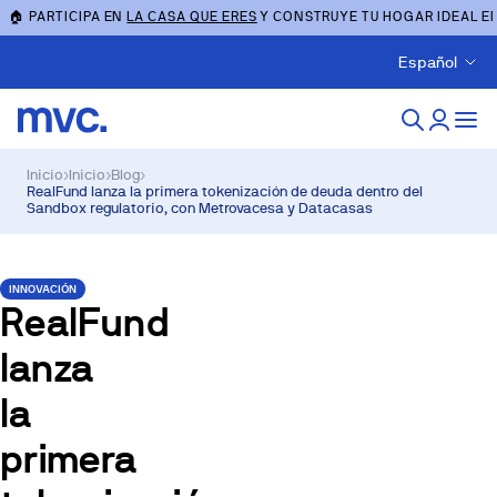
🏠 PARTICIPA EN
LA CASA QUE ERES
Y CONSTRUYE TU HOGAR IDEAL E
Español
Inicio
›
Inicio
›
Blog
›
RealFund lanza la primera tokenización de deuda dentro del
Sandbox regulatorio, con Metrovacesa y Datacasas
INNOVACIÓN
RealFund
lanza
la
primera