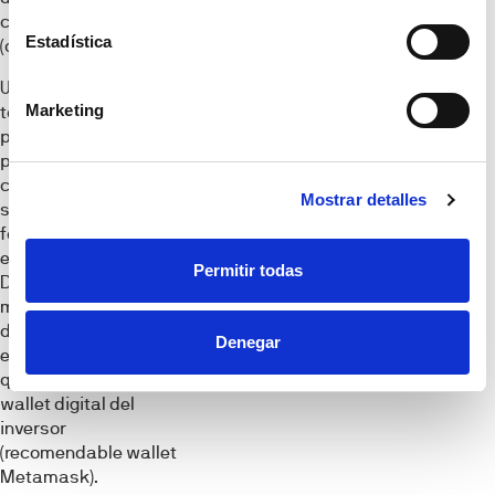
cuenta “escrow”
Estadística
(cuenta de depósito).
Una vez se consiga la
Marketing
totalidad del
préstamo
participativo, se
cerrará la inversión y
Mostrar detalles
se transferirán los
fondos custodiados
en la cuenta escrow a
Permitir todas
Datacasas y,
mediante la tecnología
de RealFund, se
Denegar
emitirán los tokens,
que se enviarán al
wallet digital del
inversor
(recomendable wallet
Metamask).