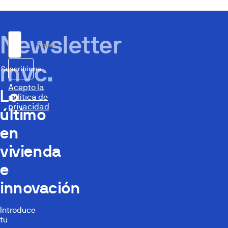
Newsletter
Email
mvc.
Suscribirme
Acepto la
Lo
política de
privacidad
último
en
vivienda
e
innovación
Introduce
tu