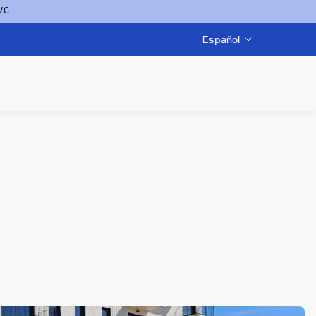
VC
Español