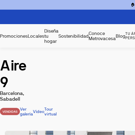

Diseña
Conoce
TU Á
Promociones
Locales
tu
Sostenibilidad
Blog
Metrovacesa
PER
hogar
Aire
9
Barcelona,
Sabadell
Ver
Tour
Vídeo
VENDIDAS
galería
virtual