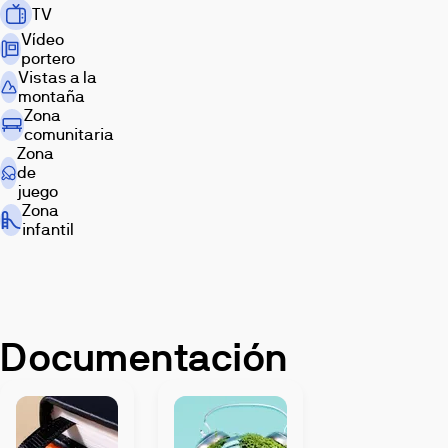
TV
vistas
privilegiadas
Vídeo
portero
al
Vistas a la
Vallès
montaña
en
Zona
una
comunitaria
zona
Zona
tranquila
de
juego
y
Zona
bien
infantil
comunicada.
Documentación