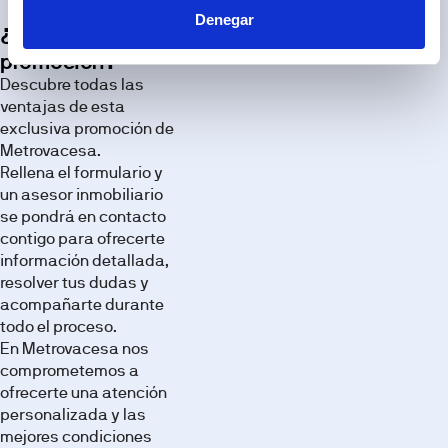
Descubre
Denegar
los
¿Te interesa esta
espacios
promoción?
de esta
Descubre todas las
promoción
ventajas de esta
a través
exclusiva promoción de
de
Metrovacesa.
nuestra
Rellena el formulario y
galería de
un asesor inmobiliario
imágenes.
se pondrá en contacto
contigo para ofrecerte
información detallada,
resolver tus dudas y
acompañarte durante
todo el proceso.
En Metrovacesa nos
comprometemos a
ofrecerte una atención
personalizada y las
mejores condiciones