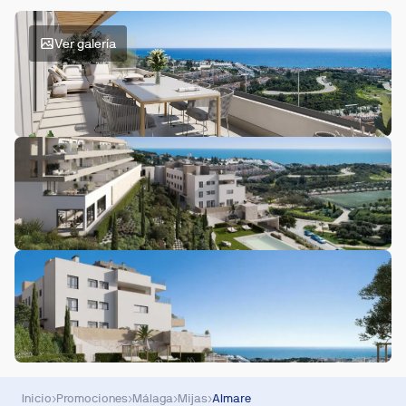
Ver galería
Inicio
›
Promociones
›
Málaga
›
Mijas
›
Almare