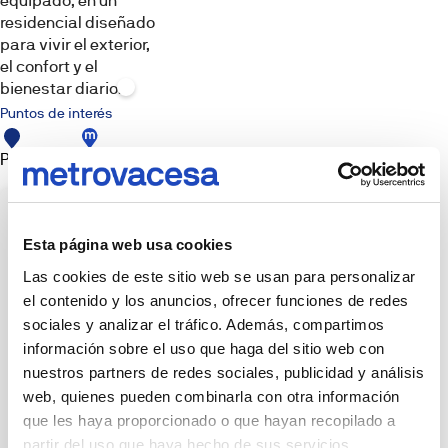
equipado, en un
ilustrativos.
residencial diseñado
El
amueblamiento,
para vivir el exterior,
elementos
el confort y el
decorativos,
iluminación
bienestar diario.
y
atrezzo
Puntos de interés
mostrados
no
forman
Promoción
Punto de
parte
venta
del
producto
entregable
salvo
que
Esta página web usa cookies
se
indique
Las cookies de este sitio web se usan para personalizar
expresamente.
Las
el contenido y los anuncios, ofrecer funciones de redes
imágenes
pueden
sociales y analizar el tráfico. Además, compartimos
no
reflejar
información sobre el uso que haga del sitio web con
con
nuestros partners de redes sociales, publicidad y análisis
exactitud
dimensiones,
web, quienes pueden combinarla con otra información
acabados,
materiales
que les haya proporcionado o que hayan recopilado a
o
partir del uso que haya hecho de sus servicios.
equipamientos.