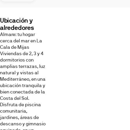
Ubicación y
alrededores
Almare: tu hogar
cerca del mar en La
Cocina
Salón
Dormitorio
Cala de Mijas
Viviendas de 2, 3 y 4
dormitorios con
amplias terrazas, luz
natural y vistas al
Mediterráneo, en una
ubicación tranquila y
bien conectada de la
Baño
Otros
Videos
Costa del Sol.
Disfruta de piscina
Imágenes,
infografías
comunitaria,
y
jardines, áreas de
recreaciones
3D
descanso y gimnasio
con
fines