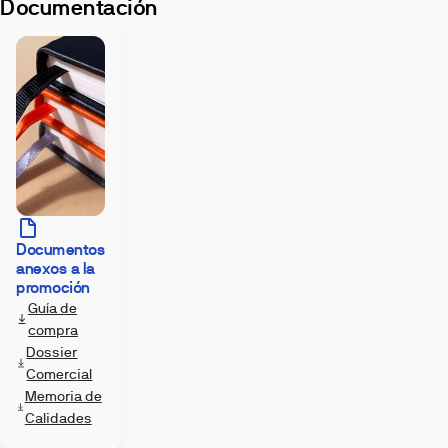
Documentación
Documentos
Imágenes
anexos a la
promoción
Guía de
compra
Dossier
Comercial
Memoria de
Calidades
Exterior
Piscina
Terraza