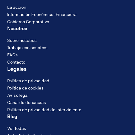
Descarbonización
del
La acción
2%
Información Económico-Financiera
TIN,
Gobierno Corporativo
con
Nosotros
sistema
CALIFICACIÓN
de
ENERGÉTICA
Sobre nosotros
amortización
Consumo de
Trabaja con nosotros
francés
energía: A
FAQs
de
Contacto
cuotas
Legales
constantes.
El
Política de privacidad
tipo
CALIFICACIÓN
Política de cookies
de
ENERGÉTICA
Aviso legal
Emisiones
interés
Canal de denuncias
(CO2): A
podrá
Política de privacidad de interviniente
ser
Blog
fijo
o
Ver todas
variable
DOMUM