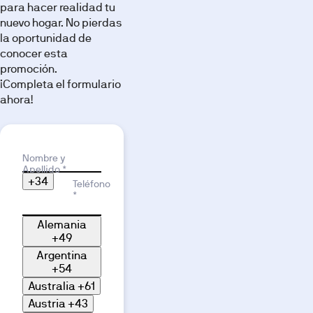
para hacer realidad tu
nuevo hogar. No pierdas
la oportunidad de
conocer esta
promoción.
¡Completa el formulario
ahora!
Motivo de interés
Nombre y
Apellido *
+34
Teléfono
*
Alemania
+49
Argentina
+54
Australia
+61
Austria
+43