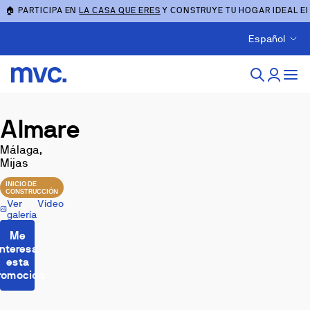
🏠 PARTICIPA EN
LA CASA QUE ERES
Y CONSTRUYE TU HOGAR IDEAL E
Español
Almare
Málaga,
Mijas
INICIO DE
CONSTRUCCIÓN
Ver
Vídeo
galería
Me
interesa
esta
romoción