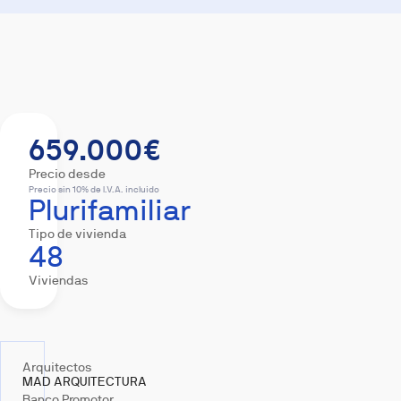
Resumen
Viviendas
Equipamiento
Descar
659.000€
Precio desde
Precio sin 10% de I.V.A. incluido
Plurifamiliar
Tipo de vivienda
48
Viviendas
Arquitectos
MAD ARQUITECTURA
Banco Promotor