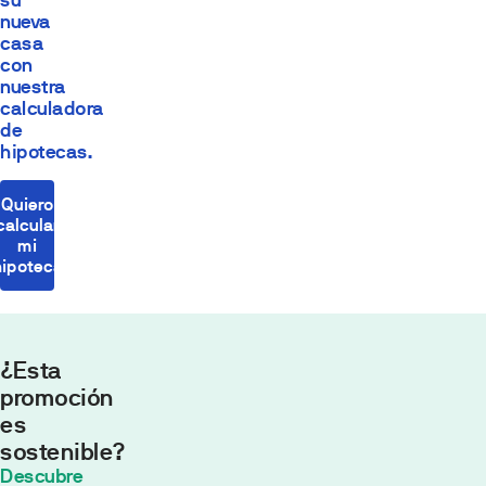
su
nueva
casa
con
nuestra
calculadora
de
hipotecas.
Quiero
calcular
mi
hipoteca
¿Esta
promoción
es
sostenible?
Cuota
Descubre