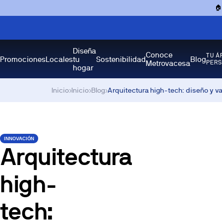

Diseña
Conoce
TU Á
Promociones
Locales
tu
Sostenibilidad
Blog
Metrovacesa
PER
hogar
Inicio
›
Inicio
›
Blog
›
Arquitectura high-tech: diseño y v
INNOVACIÓN
Arquitectura
high-
tech: