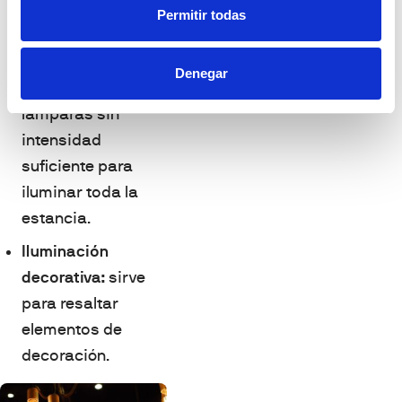
ambiental:
está
Permitir todas
pensada para
crear ambientes y
Denegar
compuesta por
lámparas sin
intensidad
suficiente para
iluminar toda la
estancia.
Iluminación
decorativa:
sirve
para resaltar
elementos de
decoración.