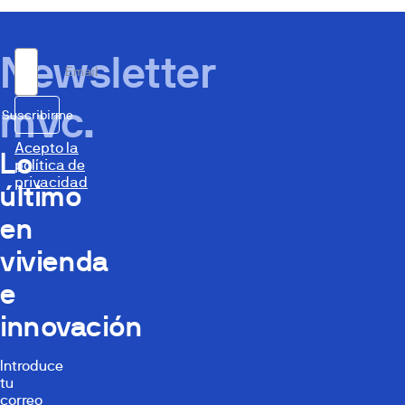
Newsletter
Email
mvc.
Suscribirme
Acepto la
Lo
política de
privacidad
último
en
vivienda
e
innovación
Introduce
tu
correo