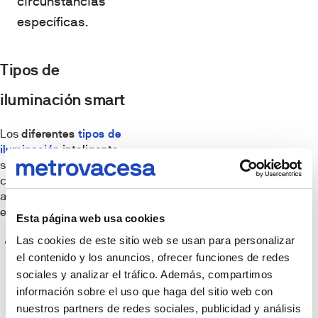
circunstancias
específicas.
Tipos de
iluminación smart
Los
diferentes
tipos de
iluminación
inteligente
son fundamentales para
conseguir que se
adecúen a los diferentes
espacios del hogar.
Esta página web usa cookies
Las cookies de este sitio web se usan para personalizar
Iluminación
el contenido y los anuncios, ofrecer funciones de redes
general
: ilumina
sociales y analizar el tráfico. Además, compartimos
toda la estancia
información sobre el uso que haga del sitio web con
sin generar
nuestros partners de redes sociales, publicidad y análisis