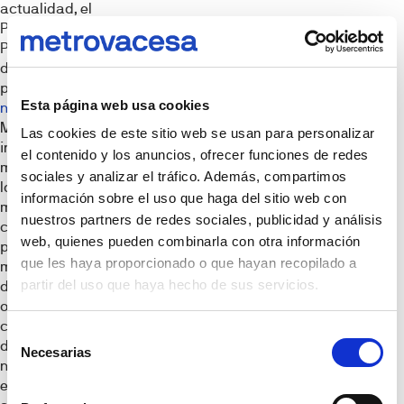
actualidad, el
Parque Serralta.
Para el desarrollo
de este nuevo
proyecto de
obra
Esta página web usa cookies
nueva en Vizcaya
,
Metrovacesa
Las cookies de este sitio web se usan para personalizar
invertirá 14
el contenido y los anuncios, ofrecer funciones de redes
millones de euros,
sociales y analizar el tráfico. Además, compartimos
lo que pone de
información sobre el uso que haga del sitio web con
manifiesto el
nuestros partners de redes sociales, publicidad y análisis
compromiso de la
web, quienes pueden combinarla con otra información
promotora con la
que les haya proporcionado o que hayan recopilado a
mejora de oferta
partir del uso que haya hecho de sus servicios.
de vivienda de
obra nueva en la
ciudad y la
Selección
dinamización de
Necesarias
de
nuevas zonas de
consentimiento
extensión en