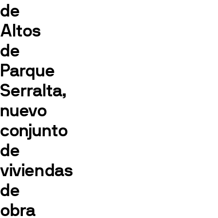
de
Altos
de
Parque
Serralta,
nuevo
conjunto
de
viviendas
de
obra