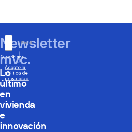
Newsletter
Email
mvc.
Suscribirme
Acepto la
Lo
política de
privacidad
último
en
vivienda
e
innovación