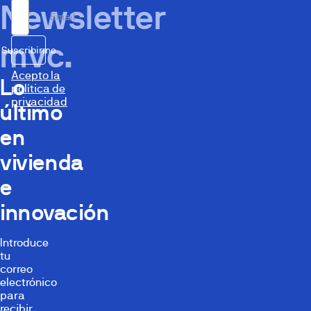
Newsletter
Email
mvc.
Suscribirme
Acepto la
Lo
política de
privacidad
último
en
vivienda
e
innovación
Introduce
tu
correo
electrónico
para
recibir