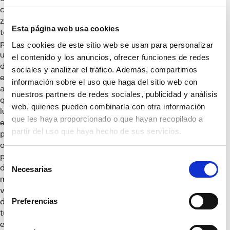
como con diversas
zonas comunes. El
Esta página web usa cookies
total de 74 viviendas
plurifamiliares, de
Las cookies de este sitio web se usan para personalizar
uno a cuatro
el contenido y los anuncios, ofrecer funciones de redes
dormitorios, incluyen
sociales y analizar el tráfico. Además, compartimos
en su totalidad
información sobre el uso que haga del sitio web con
amplias terrazas
nuestros partners de redes sociales, publicidad y análisis
que aportan
web, quienes pueden combinarla con otra información
luminosidad a las
que les haya proporcionado o que hayan recopilado a
estancias. La
partir del uso que haya hecho de sus servicios.
promotora además
ofrece el servicio de
personalización de
Selección
diferentes
Necesarias
de
materiales en las
consentimiento
viviendas a través
de la iniciativa “Elige
Preferencias
tu look”, bajo el
estándar