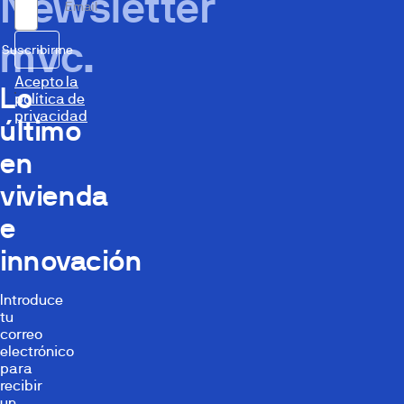
Newsletter
Email
mvc.
Suscribirme
Acepto la
Lo
política de
privacidad
último
en
vivienda
e
innovación
Introduce
tu
correo
electrónico
para
recibir
un