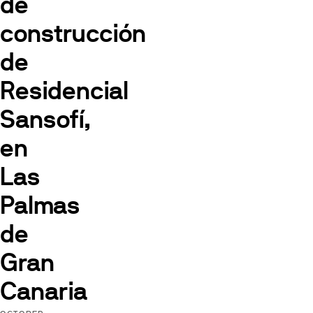
de
construcción
de
Residencial
Sansofí,
en
Las
Palmas
de
Gran
Canaria