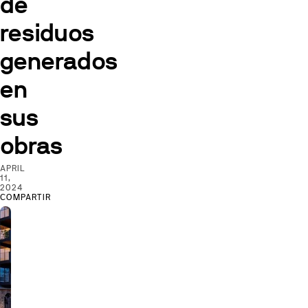
de
residuos
generados
en
sus
obras
APRIL
11,
2024
COMPARTIR