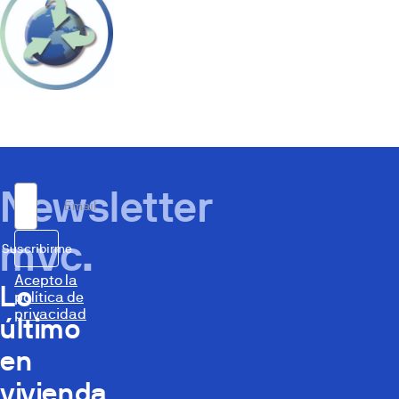
Newsletter
Email
mvc.
Suscribirme
Acepto la
Lo
política de
privacidad
último
en
vivienda