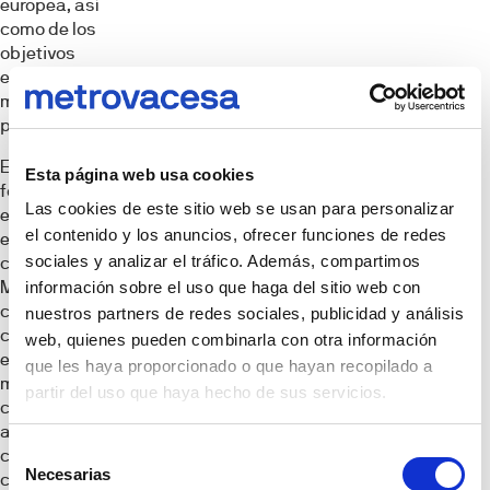
europea, así
como de los
objetivos
estratégicos
marcados por la
promotora.
Esta iniciativa
Esta página web usa cookies
forma parte de
Las cookies de este sitio web se usan para personalizar
estrategia de
el contenido y los anuncios, ofrecer funciones de redes
economía
sociales y analizar el tráfico. Además, compartimos
circular de
Metrovacesa,
información sobre el uso que haga del sitio web con
compuesta por
nuestros partners de redes sociales, publicidad y análisis
cinco líneas
web, quienes pueden combinarla con otra información
estratégicas en
que les haya proporcionado o que hayan recopilado a
materia de
partir del uso que haya hecho de sus servicios.
circularidad y 50
acciones
Selección
concretas, así
Necesarias
de
como una línea