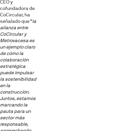
CEO y
cofundadora de
CoCircular, ha
señalado que “
la
alianza entre
CoCircular y
Metrovacesa es
un ejemplo claro
de cómo la
colaboración
estratégica
puede impulsar
la sostenibilidad
en la
construcción.
Juntos, estamos
marcando la
pauta para un
sector más
responsable,
aprovechando