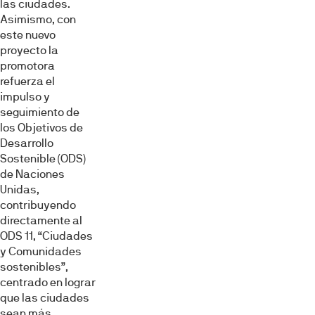
las ciudades.
información sobre el uso que haga del sitio web con
Asimismo, con
nuestros partners de redes sociales, publicidad y análisis
este nuevo
web, quienes pueden combinarla con otra información
proyecto la
que les haya proporcionado o que hayan recopilado a
promotora
partir del uso que haya hecho de sus servicios.
refuerza el
impulso y
seguimiento de
Selección
los Objetivos de
Necesarias
de
Desarrollo
consentimiento
Sostenible (ODS)
de Naciones
Preferencias
Unidas,
contribuyendo
Estadística
directamente al
ODS 11, “Ciudades
y Comunidades
Marketing
sostenibles”,
centrado en lograr
que las ciudades
sean más