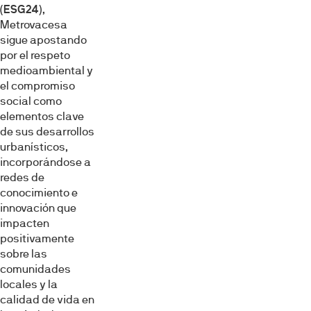
(ESG24)
,
Metrovacesa
sigue apostando
por el respeto
medioambiental y
el compromiso
social como
elementos clave
de sus desarrollos
urbanísticos,
incorporándose a
redes de
conocimiento e
innovación que
impacten
positivamente
Esta página web usa cookies
sobre las
comunidades
Las cookies de este sitio web se usan para personalizar
locales y la
el contenido y los anuncios, ofrecer funciones de redes
calidad de vida en
sociales y analizar el tráfico. Además, compartimos