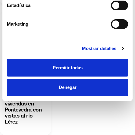
Estadística
Marketing
Mostrar detalles
SALA DE PRENSA
Metrovacesa
Permitir todas
inicia la
comercialización
de Residencial
Denegar
Novolérez, casi
un centenar de
viviendas en
Pontevedra con
vistas al río
Lérez