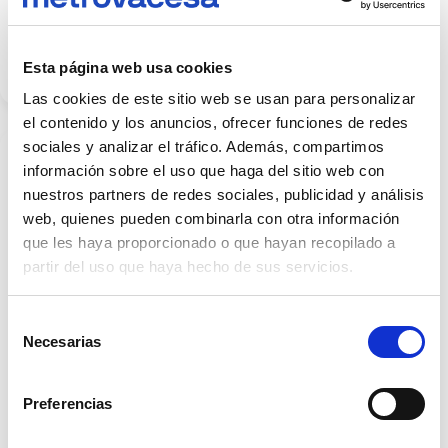
Sagunto con
Residencial
Ópera
Esta página web usa cookies
Las cookies de este sitio web se usan para personalizar
el contenido y los anuncios, ofrecer funciones de redes
sociales y analizar el tráfico. Además, compartimos
información sobre el uso que haga del sitio web con
nuestros partners de redes sociales, publicidad y análisis
web, quienes pueden combinarla con otra información
que les haya proporcionado o que hayan recopilado a
partir del uso que haya hecho de sus servicios.
SALA DE PRENSA
1 MINS DE LECTURA
Selección
Metrovacesa y
Necesarias
de
Arquitectura-G
crean un nuevo
consentimiento
concepto de
Preferencias
oficina de venta