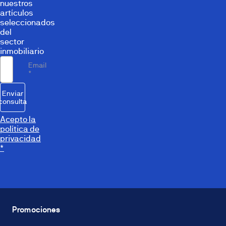
nuestros
artículos
seleccionados
del
sector
inmobiliario
Email
*
Enviar
consulta
Acepto la
política de
privacidad
*
Promociones