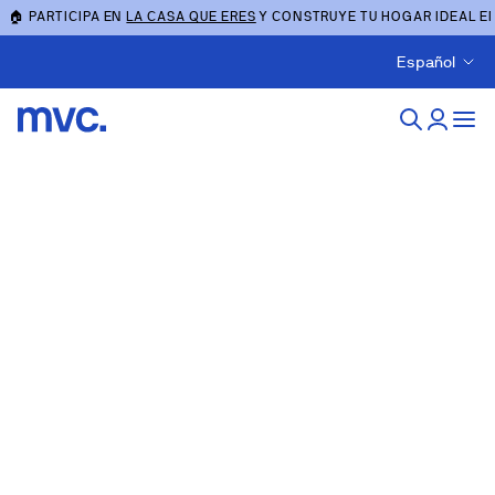
🏠 PARTICIPA EN
LA CASA QUE ERES
Y CONSTRUYE TU HOGAR IDEAL E
Español
Blog
Metrovacesa, mucho más que una promotora
inmobiliaria