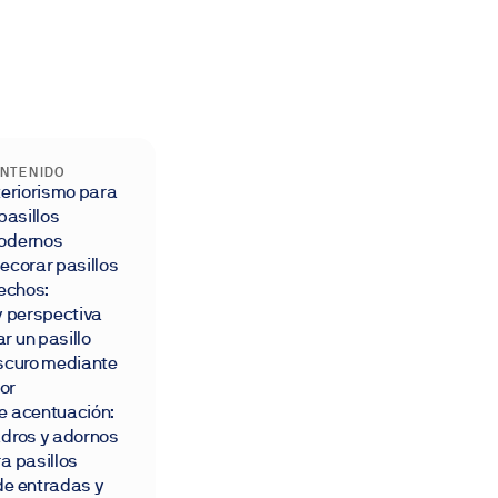
ONTENIDO
teriorismo para
pasillos
odernos
ecorar pasillos
rechos:
y perspectiva
 un pasillo
oscuro mediante
lor
e acentuación:
adros y adornos
a pasillos
de entradas y