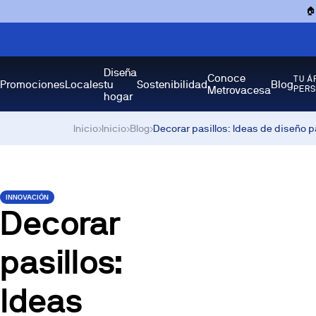

Diseña
Conoce
TU Á
Promociones
Locales
tu
Sostenibilidad
Blog
Metrovacesa
PER
hogar
Inicio
›
Inicio
›
Blog
›
Decorar pasillos: Ideas de diseño 
INNOVACIÓN
Decorar
pasillos:
Ideas