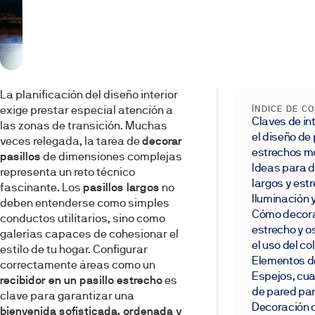
La planificación del diseño interior
exige prestar especial atención a
ÍNDICE DE C
Claves de in
las zonas de transición. Muchas
el diseño de 
veces relegada, la tarea de
decorar
estrechos m
pasillos
de dimensiones complejas
Ideas para d
representa un reto técnico
largos y est
fascinante. Los
pasillos largos
no
Iluminación 
deben entenderse como simples
Cómo decorar
conductos utilitarios, sino como
estrecho y 
galerías capaces de cohesionar el
el uso del co
estilo de tu hogar. Configurar
Elementos d
correctamente áreas como un
Espejos, cu
recibidor en un pasillo estrecho
es
de pared par
clave para garantizar una
Decoración 
bienvenida sofisticada, ordenada y