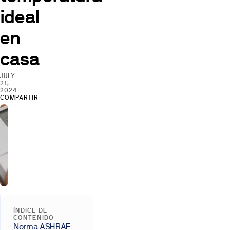
ideal
en
casa
JULY
21,
2024
COMPARTIR
ÍNDICE DE
CONTENIDO
Norma ASHRAE