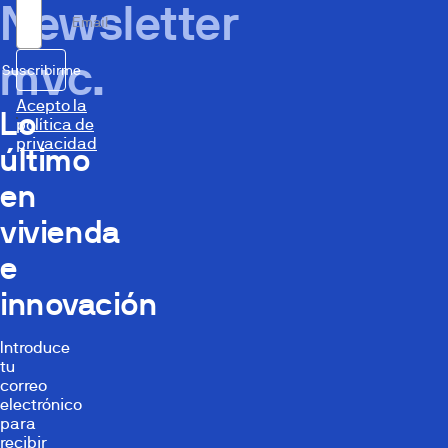
Newsletter
Email
mvc.
Suscribirme
Acepto la
Lo
política de
privacidad
último
en
vivienda
e
innovación
Introduce
tu
correo
electrónico
para
recibir